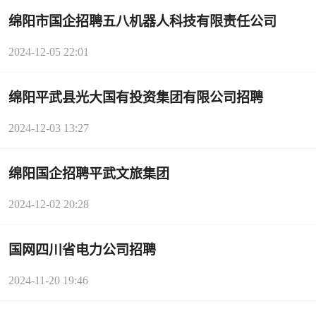
绵阳市国企招聘五八机器人科技有限责任公司
2024-12-05 22:01
绵阳平武县光大国有投资集团有限公司招聘
2024-12-03 13:27
绵阳国企招聘平武文旅集团
2024-12-02 20:28
国网四川省电力公司招聘
2024-11-20 19:46