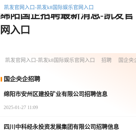
凯发官网入口-凯发k8国际娱乐官网入口
绵阳国企招聘最新消息-凯发官
网入口
凯发官网入口-凯发k8国际娱乐官网入口
招聘
国企央
国企央企招聘
绵阳市安州区建投矿业有限公司招聘信息
2025-01-27 11:09
四川中科经永投资发展集团有限公司招聘信息