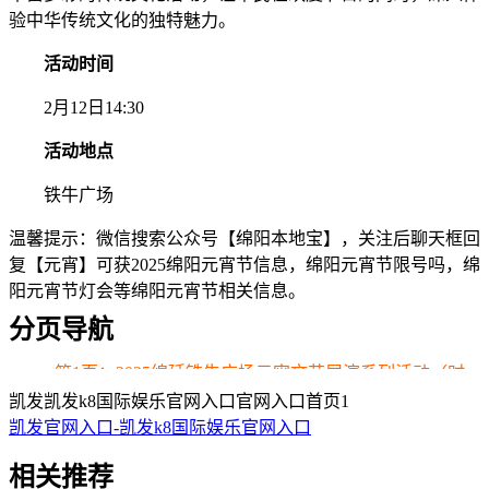
验中华传统文化的独特魅力。
活动时间
2月12日14:30
活动地点
铁牛广场
温馨提示：微信搜索公众号【绵阳本地宝】，关注后聊天框回
复【元宵】可获2025绵阳元宵节信息，绵阳元宵节限号吗，绵
阳元宵节灯会等绵阳元宵节相关信息。
分页导航
第1页：2025绵延铁牛广场元宵文艺展演系列活动（时
间 地点 内容）
凯发凯发k8国际娱乐官网入口官网入口首页
1
凯发官网入口-凯发k8国际娱乐官网入口
相关
推荐