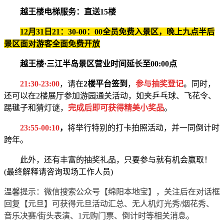
越王楼电梯服务：直送15楼
12月31日
21：30-00：00全员免费入景区，晚上九点半后
景区面对游客全面免费开放
越王楼·三江半岛景区营业时间延长至00:00点
21:30-23:00
，请在
2楼平台签到
，
参与抽奖登记
。同时，
还可以在2楼展厅参加游园通关活动，如夹乒乓球、飞花令、
踢毽子和猜灯谜，
完成后即可获得精美小奖品
。
23:55-00:10
，
将举行特别的打卡拍照活动，并一同倒计时
跨年。
此外，还有丰富的抽奖礼品，只要参与就有机会赢取！
(最终解释请咨询现场工作人员)
温馨提示：微信搜索公众号【绵阳本地宝】，关注后在对话框
回复【元旦】可获得元旦活动汇总、无人机灯光秀/烟花秀、
音乐决赛/街头表演、1元购门票、倒计时等相关消息。