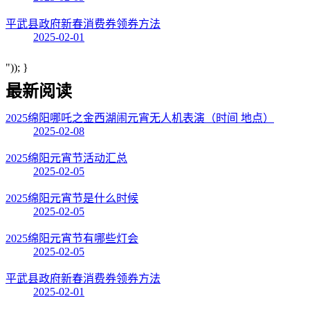
平武县政府新春消费券领券方法
2025-02-01
")); }
最新阅读
2025绵阳哪吒之金西湖闹元宵无人机表演（时间 地点）
2025-02-08
2025绵阳元宵节活动汇总
2025-02-05
2025绵阳元宵节是什么时候
2025-02-05
2025绵阳元宵节有哪些灯会
2025-02-05
平武县政府新春消费券领券方法
2025-02-01