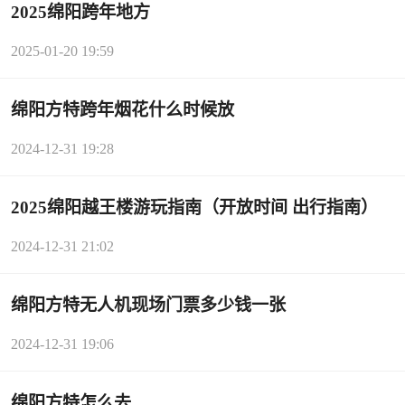
2025绵阳跨年地方
2025-01-20 19:59
绵阳方特跨年烟花什么时候放
2024-12-31 19:28
2025绵阳越王楼游玩指南（开放时间 出行指南）
2024-12-31 21:02
绵阳方特无人机现场门票多少钱一张
2024-12-31 19:06
绵阳方特怎么去