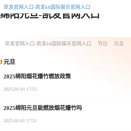
凯发官网入口-凯发k8国际娱乐官网入口
绵阳元旦-凯发官网入口
凯发官网入口-凯发k8国际娱乐官网入口
节日
元旦
元旦
2025绵阳烟花爆竹燃放政策
2025-01-01 17:53
2025绵阳元旦能燃放烟花爆竹吗
2025-01-01 17:21