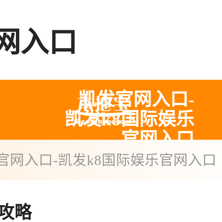
官网入口
凯发官网入口-
凯发k8国际娱乐
官网入口
官网入口-凯发k8国际娱乐官网入口
攻略