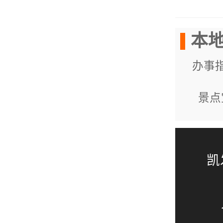
本
办事
景点
凯