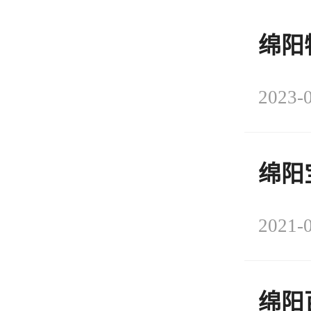
绵阳
2023-0
绵阳
2021-0
绵阳