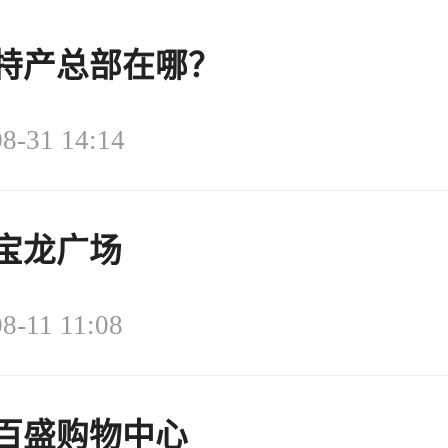
特产总部在哪？
8-31 14:14
宝龙广场
8-11 11:08
百盛购物中心