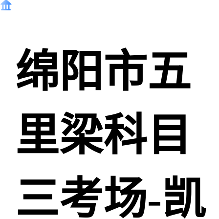
绵阳市五
里梁科目
三考场-凯