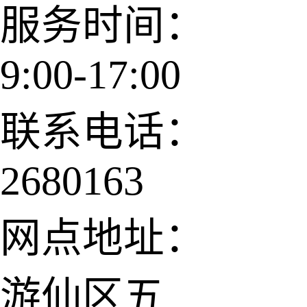
服务时间：
9:00-17:00
联系电话：
2680163
网点地址：
游仙区五