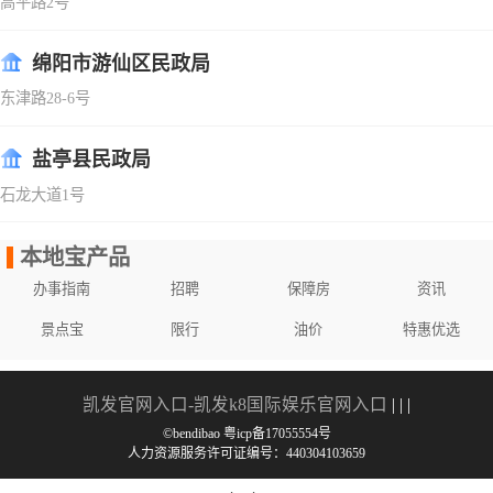
高平路2号
绵阳市游仙区民政局
东津路28-6号
盐亭县民政局
石龙大道1号
本地宝产品
办事指南
招聘
保障房
资讯
景点宝
限行
油价
特惠优选
凯发官网入口-凯发k8国际娱乐官网入口
| | |
©bendibao 粤icp备17055554号
人力资源服务许可证编号：440304103659