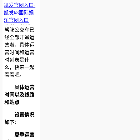
凯发官网入口-
绵阳无人驾驶公交车运行时刻表一
览-凯发官网入口
凯发k8国际娱
2024-08-05 15:01
绵阳本地宝
乐官网入口
导语
绵阳无人
驾驶公交车已
经全部开通运
营啦，具体运
营时间和运营
时刻表是什
么，快来一起
看看吧。
具体运营
时间以及线路
和站点
设置情况
如下：
夏季运营