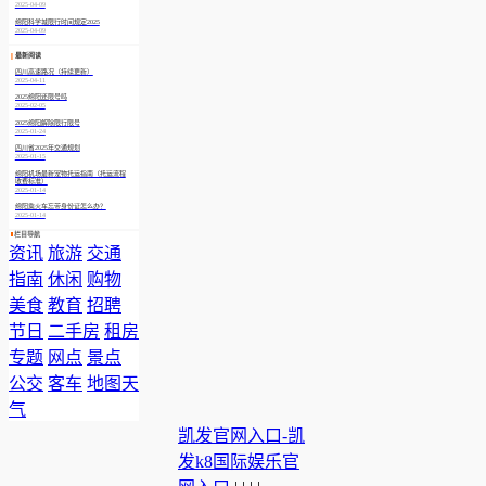
2025-04-09
绵阳科学城限行时间规定2025
2025-04-09
最新阅读
四川高速路况（持续更新）
2025-04-11
2025绵阳还限号吗
2025-02-05
2025绵阳解除限行限号
2025-01-24
四川省2025年交通规划
2025-01-15
绵阳机场最新宠物托运指南（托运流程
收费标准）
2025-01-14
绵阳乘火车忘带身份证怎么办？
2025-01-14
栏目导航
资讯
旅游
交通
指南
休闲
购物
美食
教育
招聘
节日
二手房
租房
专题
网点
景点
公交
客车
地图
天
气
凯发官网入口-凯
发k8国际娱乐官