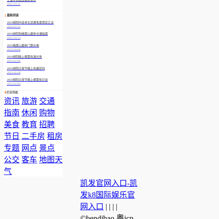
2025-04-11
最新阅读
2025绵阳中高考生优惠免票景区汇总
2025-07-11
2025绵阳到峨眉山最新交通指南
2025-04-14
2025峨眉山最新门票价格
2025-04-08
2025绵阳晚上哪里有激光秀
2025-02-06
2025绵阳元宵节晚上有烟花吗
2025-02-08
2025绵阳元宵节晚上哪里有灯会
2025-02-06
栏目导航
资讯
旅游
交通
指南
休闲
购物
美食
教育
招聘
节日
二手房
租房
专题
网点
景点
公交
客车
地图
天
气
凯发官网入口-凯
发k8国际娱乐官
网入口
| | | |
©bendibao 粤icp