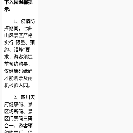
下入园温馨提
示:
1、疫情防
控期间，七曲
山风景区严格
实行“限量、预
约、错峰”要
求，游客须提
前预约购票，
仅健康码绿码
才能购票及闸
机核验入园。
2、四川天
府健康码、景
区场所码、景
区门票码三码
合一，游客预
约购票后，须