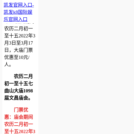
凯发官网入口-
绵阳七曲山风景区文昌庙会门票优
惠活动-凯发官网入口
凯发k8国际娱
2022-03-03 16:21
本地宝综合
乐官网入口
导语
庙会期间
农历二月初一
至十五2022年3
月3日至3月17
日，大庙门票
优惠至10元/
人。
农历二月
初一至十五七
曲山大庙1098
届文昌庙会。
门票优
惠：庙会期间
农历二月初一
至十五2022年3