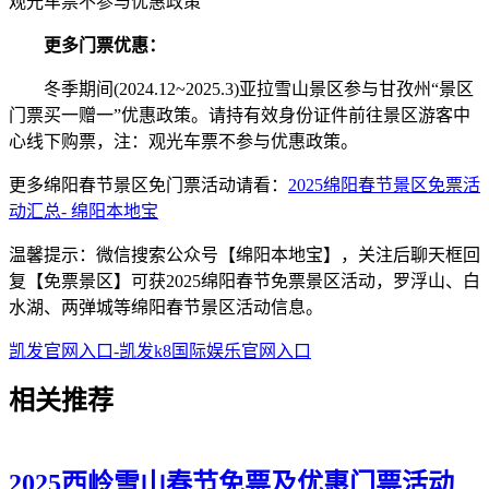
观光车票不参与优惠政策
更多门票优惠：
冬季期间(2024.12~2025.3)亚拉雪山景区参与甘孜州“景区
门票买一赠一”优惠政策。请持有效身份证件前往景区游客中
心线下购票，注：观光车票不参与优惠政策。
更多绵阳春节景区免门票活动请看：
2025绵阳春节景区免票活
动汇总- 绵阳本地宝
温馨提示：微信搜索公众号【绵阳本地宝】，关注后聊天框回
复【免票景区】可获2025绵阳春节免票景区活动，罗浮山、白
水湖、两弹城等绵阳春节景区活动信息。
凯发官网入口-凯发k8国际娱乐官网入口
相关
推荐
2025西岭雪山春节免票及优惠门票活动