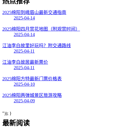
热点
推荐
2025绵阳到峨眉山最新交通指南
2025-04-14
2025绵阳四月赏花地图（附观赏时间）
2025-04-14
江油李白故里好玩吗？附交通路线
2025-04-11
江油李白故居最新票价
2025-04-11
2025绵阳方特最新门票价格表
2025-04-10
2025绵阳两弹城景区旅游攻略
2025-04-09
")); }
最新阅读