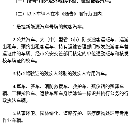
（一）
所有“川b”及外地籍小型、微型载客汽车。
（二）以下车辆不在本《通告》限行范围内：
1.悬挂新能源汽车号牌的载客汽车。
2.公共汽车、大（中）型省（市）际长途客运班车、巡游
出租车、预约出租客运车、持有运输管理部门核发旅游客车营
运证件的车辆、经市公安交管部门核定的单位通勤班车和核发
校车牌证的校车。
3.持c5驾驶证的残疾人驾驶的残疾人专用汽车。
4.军车、警车、消防救援车、救护车、殡仪馆的殡葬车
辆、工程抢险车、运钞车和车身喷涂统一标识并执行公务的行
政执法车辆。
5.从事环卫、园林绿化、道路养护、医疗废物处理等专用
作业车辆。