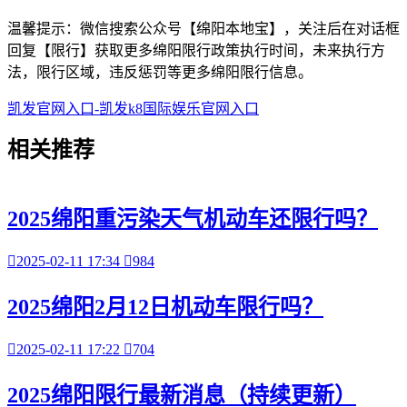
温馨提示：微信搜索公众号【绵阳本地宝】，关注后在对话框
回复【限行】获取更多绵阳限行政策执行时间，未来执行方
法，限行区域，违反惩罚等更多绵阳限行信息。
凯发官网入口-凯发k8国际娱乐官网入口
相关
推荐
2025绵阳重污染天气机动车还限行吗？

2025-02-11 17:34

984
2025绵阳2月12日机动车限行吗？

2025-02-11 17:22

704
2025绵阳限行最新消息（持续更新）