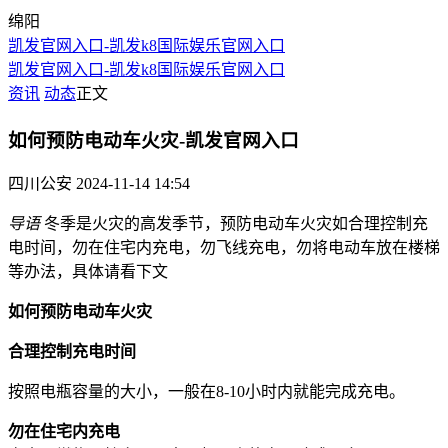
绵阳
凯发官网入口-凯发k8国际娱乐官网入口
凯发官网入口-凯发k8国际娱乐官网入口
资讯
动态
正文
如何预防电动车火灾-凯发官网入口
四川公安
2024-11-14 14:54
导语
冬季是火灾的高发季节，预防电动车火灾如合理控制充
电时间，勿在住宅内充电，勿飞线充电，勿将电动车放在楼梯
等办法，具体请看下文
如何预防电动车火灾
合理控制充电时间
按照电瓶容量的大小，一般在8-10小时内就能完成充电。
勿在住宅内充电