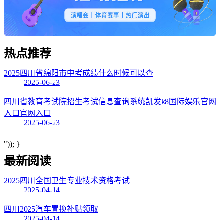
热点
推荐
2025四川省绵阳市中考成绩什么时候可以查
2025-06-23
四川省教育考试院招生考试信息查询系统凯发k8国际娱乐官网
入口官网入口
2025-06-23
")); }
最新阅读
2025四川全国卫生专业技术资格考试
2025-04-14
四川2025汽车置换补贴领取
2025-04-14