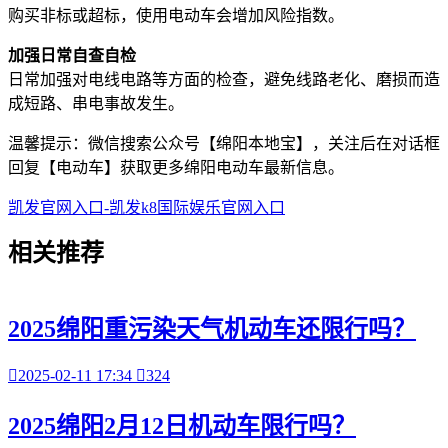
购买非标或超标，使用电动车会增加风险指数。
加强日常自查自检
日常加强对电线电路等方面的检查，避免线路老化、磨损而造
成短路、串电事故发生。
温馨提示：微信搜索公众号【绵阳本地宝】，关注后在对话框
回复【电动车】获取更多绵阳电动车最新信息。
凯发官网入口-凯发k8国际娱乐官网入口
相关
推荐
2025绵阳重污染天气机动车还限行吗？

2025-02-11 17:34

324
2025绵阳2月12日机动车限行吗？