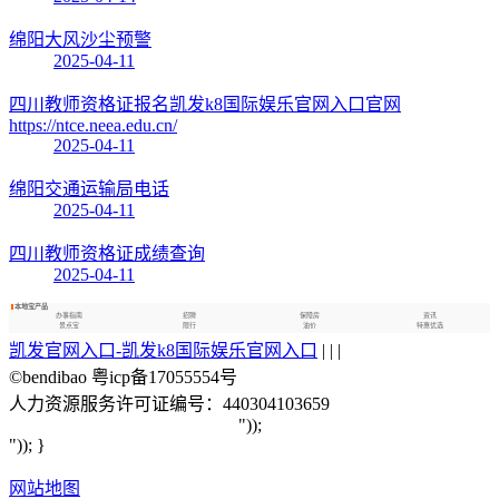
绵阳大风沙尘预警
2025-04-11
四川教师资格证报名凯发k8国际娱乐官网入口官网
https://ntce.neea.edu.cn/
2025-04-11
绵阳交通运输局电话
2025-04-11
四川教师资格证成绩查询
2025-04-11
本地宝产品
办事指南
招聘
保障房
资讯
景点宝
限行
油价
特惠优选
凯发官网入口-凯发k8国际娱乐官网入口
| | |
©bendibao 粤icp备17055554号
人力资源服务许可证编号：440304103659
"));
")); }
网站地图