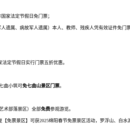
在非国家法定节假日免门票；
人遗属、病故军人遗属）本人、教师、残疾人凭有效证件免门
国家法定节假日实行门票五折优惠。
七曲小筑可
免七曲山景区门票
。
艺术部落景区）全部
免费
参观游览。
【免票景区】可获2025绵阳春节免票景区活动，罗浮山、白水