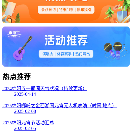
热点
推荐
2024绵阳五一期间天气状况（持续更新）
2025-04-14
2025绵阳哪吒之金西湖闹元宵无人机表演（时间 地点）
2025-02-08
2025绵阳元宵节活动汇总
2025-02-05