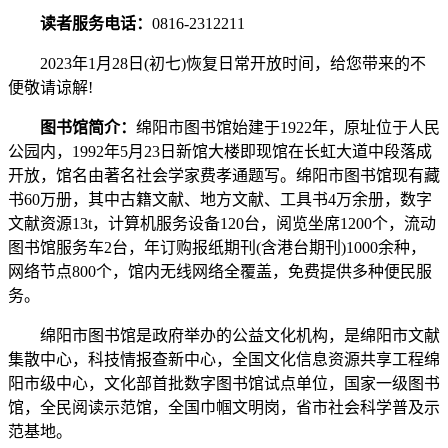
读者服务电话：
0816-2312211
2023年1月28日(初七)恢复日常开放时间，给您带来的不
便敬请谅解!
图书馆简介：
绵阳市图书馆始建于1922年，原址位于人民
公园内，1992年5月23日新馆大楼即现馆在长虹大道中段落成
开放，馆名由著名社会学家费孝通题写。绵阳市图书馆现有藏
书60万册，其中古籍文献、地方文献、工具书4万余册，数字
文献资源13t，计算机服务设备120台，阅览坐席1200个，流动
图书馆服务车2台，年订购报纸期刊(含港台期刊)1000余种，
网络节点800个，馆内无线网络全覆盖，免费提供多种便民服
务。
绵阳市图书馆是政府举办的公益文化机构，是绵阳市文献
集散中心，科技情报查新中心，全国文化信息资源共享工程绵
阳市级中心，文化部首批数字图书馆试点单位，国家一级图书
馆，全民阅读示范馆，全国巾帼文明岗，省市社会科学普及示
范基地。