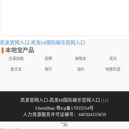
凯发官网入口-凯发k8国际娱乐官网入口
本地宝产品
办事指南
招聘
保障房
资讯
景点宝
限行
油价
特惠优选
凯发官网入口-凯发k8国际娱乐官网入口
| | | |
©bendibao 粤icp备17055554号
人力资源服务许可证编号：440304103659
"));